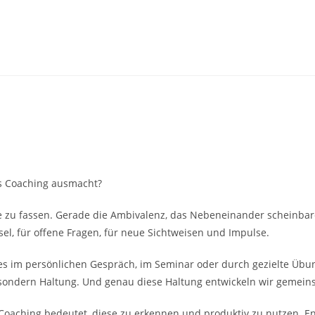
was Coaching ausmacht?
te zu fassen. Gerade die Ambivalenz, das Nebeneinander scheinba
el, für offene Fragen, für neue Sichtweisen und Impulse.
i es im persönlichen Gespräch, im Seminar oder durch gezielte Übu
 sondern Haltung. Und genau diese Haltung entwickeln wir gemein
n. Coaching bedeutet, diese zu erkennen und produktiv zu nutzen. 