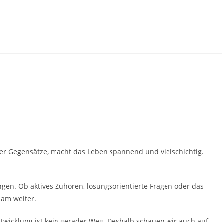
rer Gegensätze, macht das Leben spannend und vielschichtig.
ngen. Ob aktives Zuhören, lösungsorientierte Fragen oder das
sam weiter.
Entwicklung ist kein gerader Weg. Deshalb schauen wir auch auf